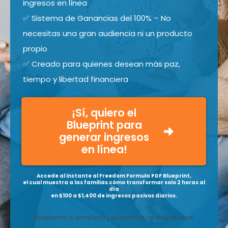
ingresos en línea
✅ Sistema de Ganancias del 100% – No
necesitas una gran audiencia ni un producto
propio
✅ Creado para quienes desean más paz,
tiempo y libertad financiera
¡Sí, quiero el
Blueprint para
generar ingresos
en línea!
Accede al instante al Freedom Formula PDF Blueprint,
el cual muestra a las familias cómo transformar solo 2 horas al
día
en $100 a $1,400 de ingresos pasivos diarios.
Respetamos tu privacidad y prometemos no enviarte spam.